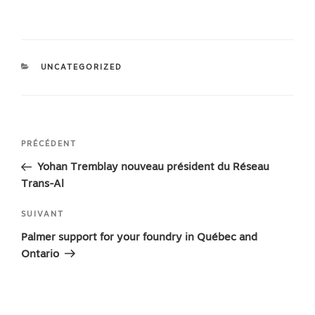
CATÉGORIES
UNCATEGORIZED
Navigation
Article
PRÉCÉDENT
de
précédent
Yohan Tremblay nouveau président du Réseau
l’article
Trans-Al
Article
SUIVANT
suivant
Palmer support for your foundry in Québec and
Ontario