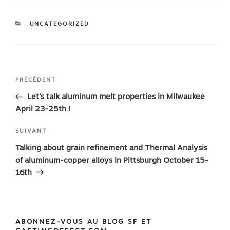
CATÉGORIES
UNCATEGORIZED
Navigation
Article
PRÉCÉDENT
de
précédent
Let’s talk aluminum melt properties in Milwaukee
l’article
April 23-25th !
Article
SUIVANT
suivant
Talking about grain refinement and Thermal Analysis
of aluminum-copper alloys in Pittsburgh October 15-
16th
ABONNEZ-VOUS AU BLOG SF ET